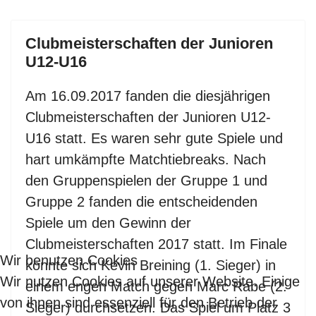
Clubmeisterschaften der Junioren
U12-U16
Am 16.09.2017 fanden die diesjährigen
Clubmeisterschaften der Junioren U12-
U16 statt. Es waren sehr gute Spiele und
hart umkämpfte Matchtiebreaks. Nach
den Gruppenspielen der Gruppe 1 und
Gruppe 2 fanden die entscheidenden
Spiele um den Gewinn der
Clubmeisterschaften 2017 statt. Im Finale
Wir benutzen Cookies
konnte sich Kevin Breining (1. Sieger) in
Wir nutzen Cookies auf unserer Website. Einige
einem engen Match gegen Marc Rabe (2.
von ihnen sind essenziell für den Betrieb der
Sieger) durchsetzen. Das Spiel um Platz 3