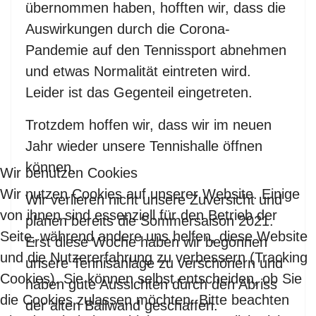
übernommen haben, hofften wir, dass die
Auswirkungen durch die Corona-
Pandemie auf den Tennissport abnehmen
und etwas Normalität eintreten wird.
Leider ist das Gegenteil eingetreten.
Trotzdem hoffen wir, dass wir im neuen
Jahr wieder unsere Tennishalle öffnen
können.
Wir benutzen Cookies
Wir nutzen Cookies auf unserer Website. Einige
Wir verlieren nicht unsere Zuversicht und
von ihnen sind essenziell für den Betrieb der
planen bereits die Sommersaison 2021.
Seite, während andere uns helfen, diese Website
Erst diese Woche haben wir begonnen
und die Nutzererfahrung zu verbessern (Tracking
unsere Tennisanlage zu verschönern und
Cookies). Sie können selbst entscheiden, ob Sie
haben gute Aussichten durch den Abriss
die Cookies zulassen möchten. Bitte beachten
der alten Ballwand geschaffen.