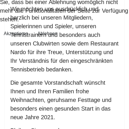
Sie, dass bei einer Ablehnung womöglich nicht
Wir möchten uns ausdrücklich und
mehr alle Funktionalitäten der Seite zur Verfügung
herzlich bei unseren Mitgliedern,
stehen.
Spielerinnen und Spieler, unseren
Akzeptieren
Ablehnen
Tennistrainern und besonders auch
unseren Clubwirten sowie dem Restaurant
Nardo für ihre Treue, Unterstützung und
Ihr Verständnis für den eingeschränkten
Tennisbetrieb bedanken.
Die gesamte Vorstandschaft wünscht
Ihnen und Ihren Familien frohe
Weihnachten, geruhsame Festtage und
besonders einen gesunden Start in das
neue Jahre 2021.