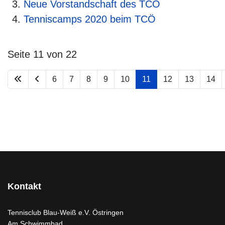
Neue Vorstandschaft des TCÖ
Tenniscamps 2020 beim TCÖ
Seite 11 von 22
6
7
8
9
10
11
12
13
14
Kontakt
Tennisclub Blau-Weiß e.V. Östringen
Am Schwimmbad