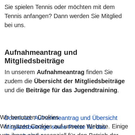
Sie spielen Tennis oder möchten mit dem
Tennis anfangen? Dann werden Sie Mitglied
bei uns.
Aufnahmeantrag und
Mitgliedsbeiträge
In unserem
Aufnahmeantrag
finden Sie
zudem die
Übersicht der Mitgliedsbeiträge
und die
Beiträge für das Jugendtraining
.
Wir benutzen Cookies
Download: Aufnahmeantrag und Übersicht
Wir nutzen Cookies auf unserer Website. Einige
Mitgliedsbeiträge sowie Preise für das