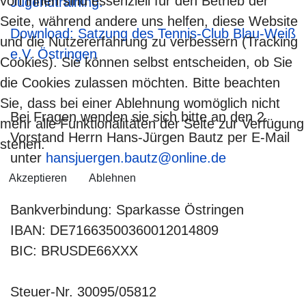
von ihnen sind essenziell für den Betrieb der
Jugendtraining.
Seite, während andere uns helfen, diese Website
Download: Satzung des Tennis-Club Blau-Weiß
und die Nutzererfahrung zu verbessern (Tracking
e.V. Östringen
Cookies). Sie können selbst entscheiden, ob Sie
die Cookies zulassen möchten. Bitte beachten
Sie, dass bei einer Ablehnung womöglich nicht
Bei Fragen wenden sie sich bitte an den 2.
mehr alle Funktionalitäten der Seite zur Verfügung
Vorstand Herrn Hans-Jürgen Bautz per E-Mail
stehen.
unter
hansjuergen.bautz@online.de
Akzeptieren
Ablehnen
Bankverbindung: Sparkasse Östringen
IBAN: DE71663500360012014809
BIC: BRUSDE66XXX
Steuer-Nr. 30095/05812