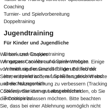
Coaching
Turnier- und Spielvorbereitung
Doppeltraining
Jugendtraining
Für Kinder und Jugendliche
Einzel- und Gruppentraining
Wir benutzen Cookies
Angepasst an Alter und Spielvermögen
Wir nutzen Cookies auf unserer Website. Einige
Vermittlung der Grundschläge und Technik
von ihnen sind essenziell für den Betrieb der
Immer spielerisch, auf Spaß ausgerichtet und
Seite, während andere uns helfen, diese Website
abwechslungsreich
und die Nutzererfahrung zu verbessern (Tracking
Stufenweise zum gut ausgebildeten
Cookies). Sie können selbst entscheiden, ob Sie
Tennisspieler
die Cookies zulassen möchten. Bitte beachten
Sie, dass bei einer Ablehnung womöglich nicht