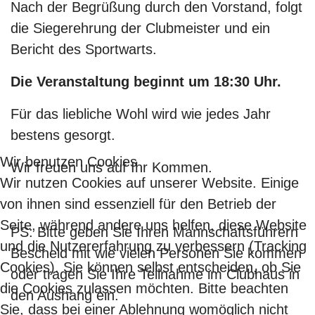
Nach der Begrüßung durch den Vorstand, folgt
die Siegerehrung der Clubmeister und ein
Bericht des Sportwarts.
Die Veranstaltung beginnt um 18:30 Uhr.
Für das liebliche Wohl wird wie jedes Jahr
bestens gesorgt.
Wir benutzen Cookies
Wir freuen uns auf Ihr Kommen.
Wir nutzen Cookies auf unserer Website. Einige
von ihnen sind essenziell für den Betrieb der
Seite, während andere uns helfen, diese Website
PS: Bitte geben Sie Ihren Mannschaftsführern
und die Nutzererfahrung zu verbessern (Tracking
Bescheid mit wie vielen Personen Sie kommen
Cookies). Sie können selbst entscheiden, ob Sie
oder tragen Sie Ihre Teilnahme im Clubhaus in
die Cookies zulassen möchten. Bitte beachten
den Aushang ein.
Sie, dass bei einer Ablehnung womöglich nicht