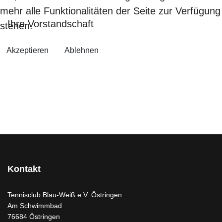
mehr alle Funktionalitäten der Seite zur Verfügung
Ihre Vorstandschaft
stehen.
Akzeptieren
Ablehnen
Kontakt
Tennisclub Blau-Weiß e.V. Östringen
Am Schwimmbad
76684 Östringen