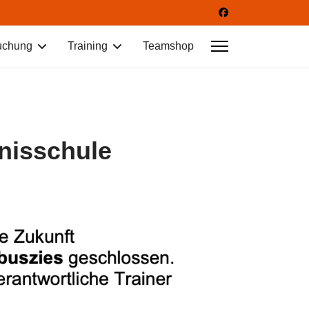
uchung
Training
Teamshop
nisschule